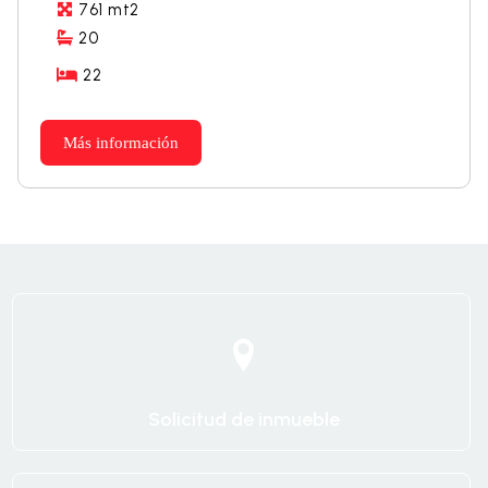
761 mt2
20
22
Más información
Solicitud de inmueble