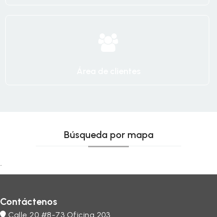
Área de clientes
Búsqueda por mapa
…
Contáctenos
Calle 20 #8-73 Oficina 203